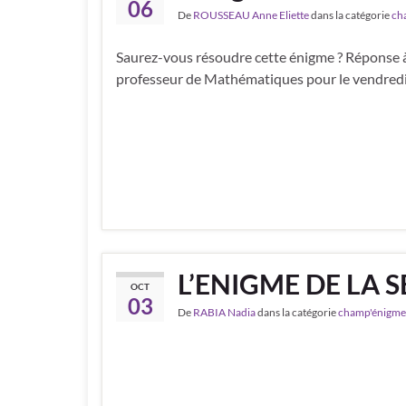
06
De
ROUSSEAU Anne Eliette
dans la catégorie
ch
Saurez-vous résoudre cette énigme ? Réponse à
professeur de Mathématiques pour le vendred
L’ENIGME DE LA 
OCT
03
De
RABIA Nadia
dans la catégorie
champ'énigme