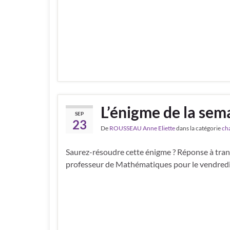
L’énigme de la sem
SEP
23
De
ROUSSEAU Anne Eliette
dans la catégorie
ch
Saurez-résoudre cette énigme ? Réponse à tran
professeur de Mathématiques pour le vendred