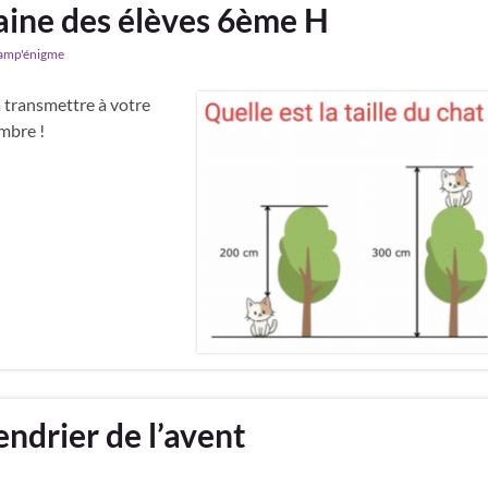
aine des élèves 6ème H
amp'énigme
 transmettre à votre
mbre !
endrier de l’avent