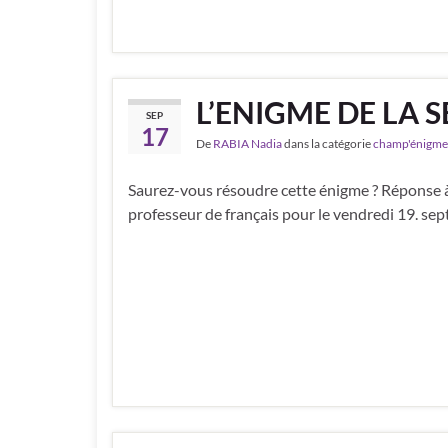
L’ENIGME DE LA 
SEP
17
De
RABIA Nadia
dans la catégorie
champ'énigme
Saurez-vous résoudre cette énigme ? Réponse à
professeur de français pour le vendredi 19. se