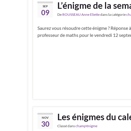
L’énigme de la sem
SEP
09
De
ROUSSEAU Anne Eliette
dans la catégorie
ch
Saurez vous résoudre cette énigme ? Réponse à
professeur de maths pour le vendredi 12 septe
Les énigmes du cal
NOV
30
Classé dans
champ'énigme