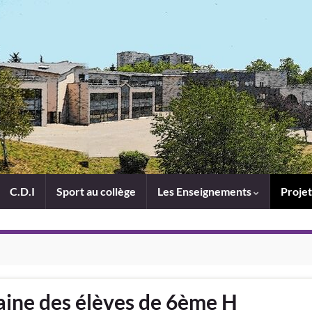
C.D.I
Sport au collège
Les Enseignements
Projet
aine des élèves de 6ème H